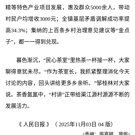
精等特色产业项目发展，惠及群众5000余人，带动
村民户均增收3000元；全镇基层矛盾调解成功率提
高34.3%；集纳的上百条乡村治理意见建议等“金点
子”，都一一得到兑现。
暮色渐沉，“民心茶室”里热茶一杯接一杯，大家
聊得意犹未尽。“作为茶室长，我抓紧整理消化今天
讨论的内容，回头讲给更多乡亲听。”邹桂林对大家
说。茶香氤氲中，“村讲”正带给渠江源村源源不断的
发展活力。
《 人民日报 》（ 2025年11月03日 04 版）
(责编：周嘉颖、曾帆)