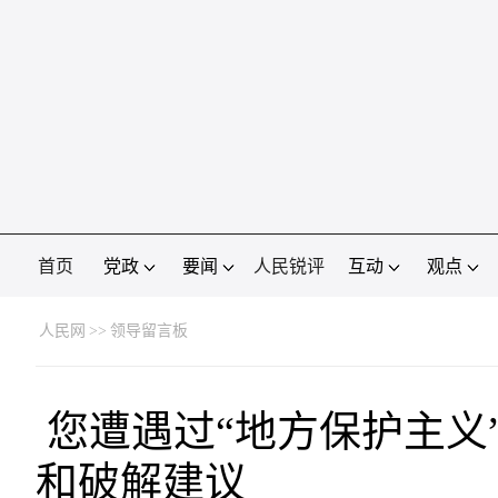
首页
党政
要闻
人民锐评
互动
观点
人民网
>>
领导留言板
您遭遇过“地方保护主义
和破解建议