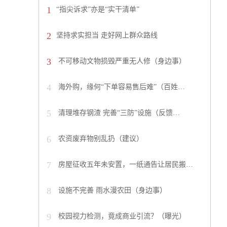
1
“指尖诉求”亦是“实干清单”
2
坚持求实担当 走好网上群众路线
3
不可移动文物损毁严重无人修（身边事）
4
海外购，缘何“下单容易售后难”（百姓…
5
清理堆存钢渣 完善“三防”设施（反馈…
6
农资废弃物别乱扔（建议）
7
房屋征收五年未安置，一纸通告让居民搬…
8
设施不完善 雨水漫农田（身边事）
9
校园视力检测，竟成商业引流？（曝光）