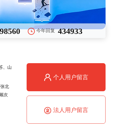
98560
434933
今年回复
行业协会邀您建
苏、
山
个人用户留言
口张北
频次
法人用户留言