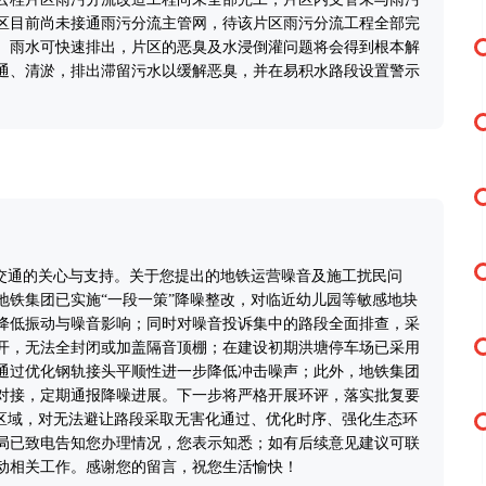
区目前尚未接通雨污分流主管网，待该片区雨污分流工程全部完
、雨水可快速排出，片区的恶臭及水浸倒灌问题将会得到根本解
通、清淤，排出滞留污水以缓解恶臭，并在易积水路段设置警示
道交通的关心与支持。关于您提出的地铁运营噪音及施工扰民问
地铁集团已实施“一段一策”降噪整改，对临近幼儿园等敏感地块
降低振动与噪音影响；同时对噪音投诉集中的路段全面排查，采
开，无法全封闭或加盖隔音顶棚；在建设初期洪塘停车场已采用
通过优化钢轨接头平顺性进一步降低冲击噪声；此外，地铁集团
对接，定期通报降噪进展。下一步将严格开展环评，落实批复要
感区域，对无法避让路段采取无害化通过、优化时序、强化生态环
局已致电告知您办理情况，您表示知悉；如有后续意见建议可联
究推动相关工作。感谢您的留言，祝您生活愉快！