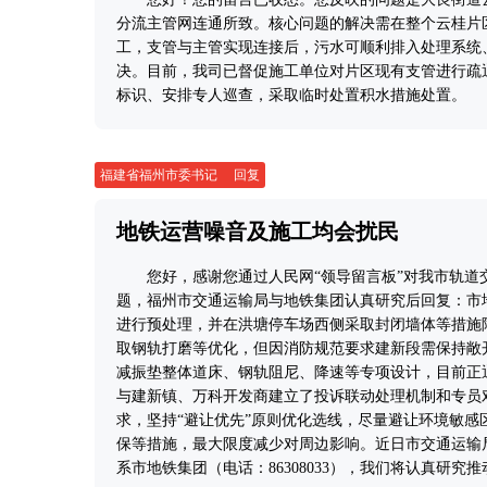
分流主管网连通所致。核心问题的解决需在整个云桂片
工，支管与主管实现连接后，污水可顺利排入处理系统
决。目前，我司已督促施工单位对片区现有支管进行疏
标识、安排专人巡查，采取临时处置积水措施处置。
福建省福州市委书记
回复
地铁运营噪音及施工均会扰民
您好，感谢您通过人民网“领导留言板”对我市轨
题，福州市交通运输局与地铁集团认真研究后回复：市
进行预处理，并在洪塘停车场西侧采取封闭墙体等措施
取钢轨打磨等优化，但因消防规范要求建新段需保持敞
减振垫整体道床、钢轨阻尼、降速等专项设计，目前正
与建新镇、万科开发商建立了投诉联动处理机制和专员
求，坚持“避让优先”原则优化选线，尽量避让环境敏
保等措施，最大限度减少对周边影响。近日市交通运输
系市地铁集团（电话：86308033），我们将认真研