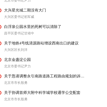
北京市委书记尹力
大兴星光城二期没有大门
大兴区委书记初军威
白浮泉公园水里的死树可以清除了
昌平区委书记甘靖中
关于地铁4号线清源路站增设西南出口的建议
大兴区区长刘洋
北京金盏淀公园
北京市委书记尹力
关于恳请调整永引南路道路工程路由规划的诉求信
北京市市长殷勇
关于协调首师大附中科学城学校通学公交配套
北京市市长殷勇