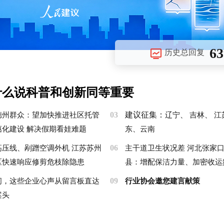
63
历史总回复
为什么说科普和创新同等重要
03
建议征集：
德州群众：望加快推进社区托管
辽宁、
吉林、
江
惠化建设 解决假期看娃难题
东、
云南
06
高压线、剐蹭空调外机 江苏苏州
主干道卫生状况差 河北张家
区快速响应修剪危枝除隐患
县：增配保洁力量、加密收运
09
间，这些企业心声从留言板直达
行业协会邀您建言献策
案头