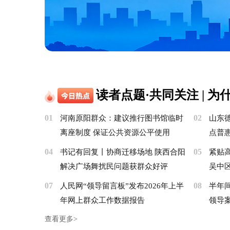
读者点题·共同关注 | 
01
02
河南原阳群众：建议推行图书馆临时
山东
离座制度 保证公共资源公平使用
点普
04
05
书记有回复丨协商迁移场地 陕西合阳
紧贴
解决广场舞扰民问题获群众好评
吴中
07
08
人民网“领导留言板”发布2026年上半
半年
年网上群众工作数据报告
领导
查看更多>